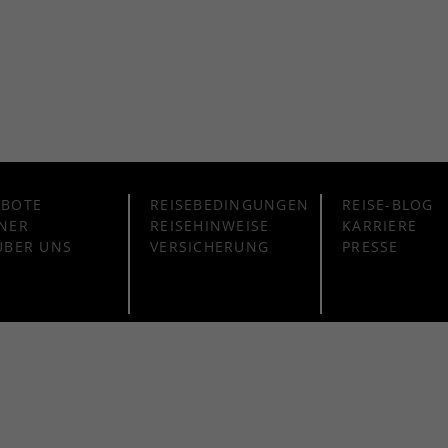
EBOTE
REISEBEDINGUNGEN
REISE-BLOG
NER
REISEHINWEISE
KARRIERE
ÜBER UNS
VERSICHERUNG
PRESSE