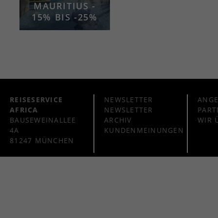
MAURITIUS -
15% BIS -25%
REISESERVICE
NEWSLETTER
ANG
AFRICA
NEWSLETTER
PART
BAUSEWEINALLEE
ARCHIV
WIR 
4A
KUNDENMEINUNGEN
81247 MÜNCHEN