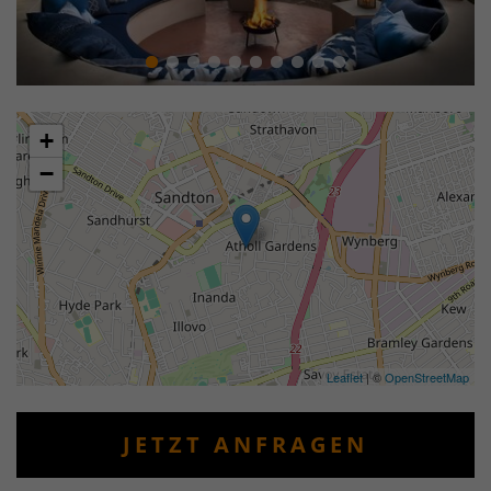
+
−
Leaflet
| ©
OpenStreetMap
JETZT ANFRAGEN