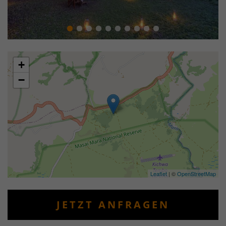
+
−
Leaflet
| ©
OpenStreetMap
JETZT ANFRAGEN