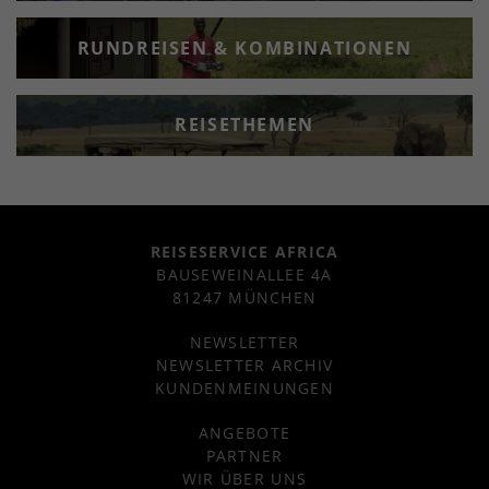
RUNDREISEN & KOMBINATIONEN
REISETHEMEN
REISESERVICE AFRICA
BAUSEWEINALLEE 4A
81247 MÜNCHEN
NEWSLETTER
NEWSLETTER ARCHIV
KUNDENMEINUNGEN
ANGEBOTE
PARTNER
WIR ÜBER UNS