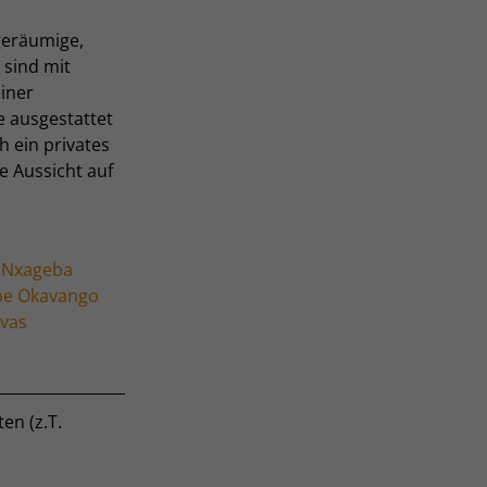
geräumige,
n sind mit
iner
 ausgestattet
 ein privates
 Aussicht auf
 Nxageba
be Okavango
vas
en (z.T.