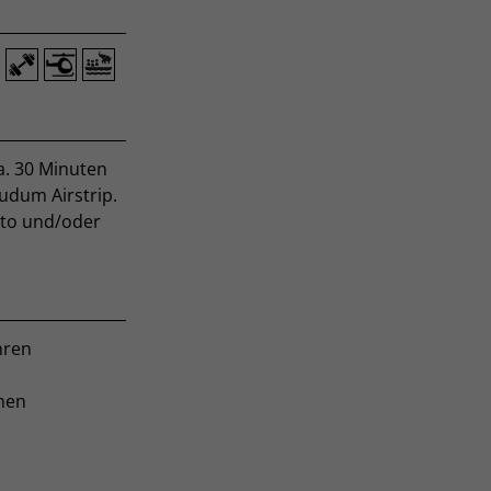
a. 30 Minuten
udum Airstrip.
uto und/oder
hren
nen