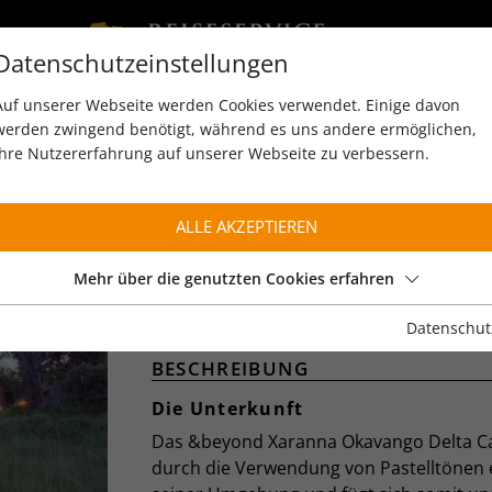
Datenschutzeinstellungen
Auf unserer Webseite werden Cookies verwendet. Einige davon
werden zwingend benötigt, während es uns andere ermöglichen,
Ihre Nutzererfahrung auf unserer Webseite zu verbessern.
ALLE AKZEPTIEREN
&BEYOND XARANNA
OKAVANGO DELTA CA
Mehr über die genutzten Cookies erfahren
Okavango Delta
Datenschut
BESCHREIBUNG
Die Unterkunft
Das &beyond Xaranna Okavango Delta C
durch die Verwendung von Pastelltönen e