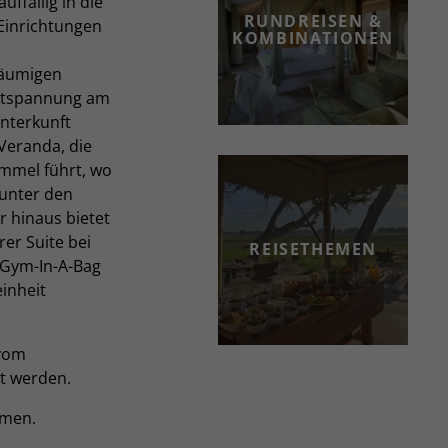
ffällig in die
RUNDREISEN &
 Einrichtungen
KOMBINATIONEN
räumigen
Entspannung am
nterkunft
 Veranda, die
mmel führt, wo
unter den
r hinaus bietet
rer Suite bei
REISETHEMEN
Gym-In-A-Bag
inheit
 vom
t werden.
mmen.