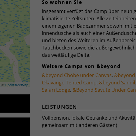
So wohnen Sie
Insgesamt verfügt das Camp über neun 
klimatisierte Zeltsuiten. Alle Zelteinheite
einem eigenen Badezimmer sowohl mit e
Innendusche als auch einer Außendusche
und bieten des Weiteren im Außenbereich
Tauchbecken sowie die außergewöhnliche
das weitläufige Delta.
Weitere Camps von &beyond
&beyond Chobe under Canvas
,
&beyond
Okavango Tented Camp
,
&beyond Sandi
| ©
OpenStreetMap
Safari Lodge
,
&Beyond Savute Under Can
LEISTUNGEN
Vollpension, lokale Getränke und Aktivität
gemeinsam mit anderen Gästen)