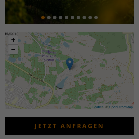
+
−
Leaflet
| ©
OpenStreetMap
JETZT ANFRAGEN