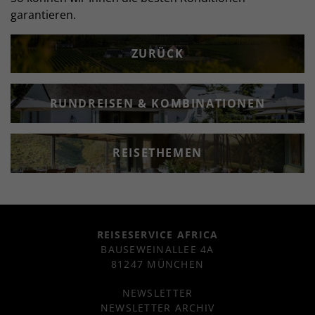
garantieren.
ZURÜCK
RUNDREISEN & KOMBINATIONEN
REISETHEMEN
REISESERVICE AFRICA
BAUSEWEINALLEE 4A
81247 MÜNCHEN
NEWSLETTER
NEWSLETTER ARCHIV