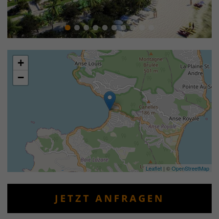
+
−
Leaflet
| ©
OpenStreetMap
JETZT ANFRAGEN