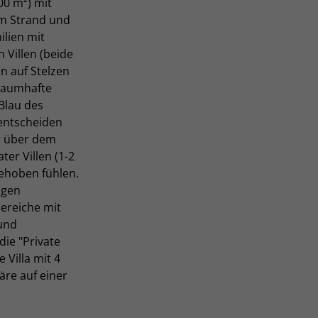
00 m²) mit
am Strand und
ilien mit
 Villen (beide
n auf Stelzen
raumhafte
Blau des
 entscheiden
r über dem
ter Villen (1-2
ehoben fühlen.
ngen
ereiche mit
und
ie "Private
 Villa mit 4
äre auf einer