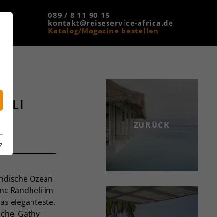
089 / 8 11 90 15
kontakt@reiseservice-africa.de
Katalog/Magazine bestellen
ELI
ZURÜCK
z
Indische Ozean
anc Randheli im
as eleganteste.
ichel Gathy