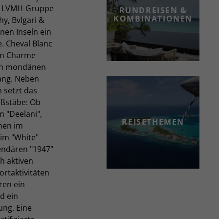
te LVMH-Gruppe
RUNDREISEN &
KOMBINATIONEN
hy, Bvlgari &
nen Inseln ein
. Cheval Blanc
den Charme
den mondänen
ang. Neben
 setzt das
aßstäbe: Ob
m "Deelani",
REISETHEMEN
nen im
 im "White"
endären "1947"
ch aktiven
rtaktivitäten
ren ein
d ein
ng. Eine