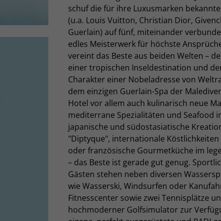
schuf die für ihre Luxusmarken bekann
(u.a. Louis Vuitton, Christian Dior, Givenc
Guerlain) auf fünf, miteinander verbunde
edles Meisterwerk für höchste Ansprüche
vereint das Beste aus beiden Welten – 
einer tropischen Inseldestination und 
Charakter einer Nobeladresse von Weltr
dem einzigen Guerlain-Spa der Malediven
Hotel vor allem auch kulinarisch neue M
mediterrane Spezialitäten und Seafood i
japanische und südostasiatische Kreatio
"Diptyque", internationale Köstlichkeiten
oder französische Gourmetküche im leg
– das Beste ist gerade gut genug. Sportli
Gästen stehen neben diversen Wasserspo
wie Wasserski, Windsurfen oder Kanufah
Fitnesscenter sowie zwei Tennisplätze un
hochmoderner Golfsimulator zur Verfügu