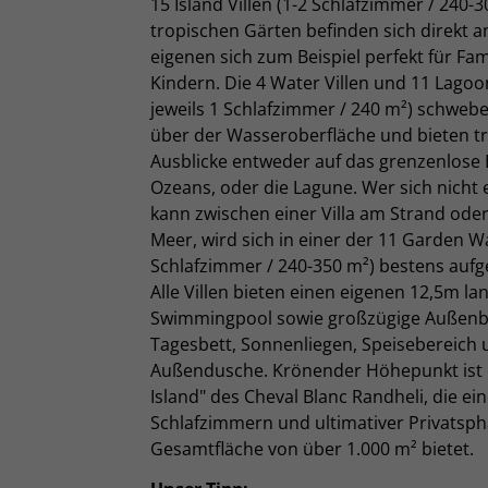
15 Island Villen (1-2 Schlafzimmer / 240-3
tropischen Gärten befinden sich direkt 
eigenen sich zum Beispiel perfekt für Fam
Kindern. Die 4 Water Villen und 11 Lagoon
jeweils 1 Schlafzimmer / 240 m²) schwebe
über der Wasseroberfläche und bieten t
Ausblicke entweder auf das grenzenlose 
Ozeans, oder die Lagune. Wer sich nicht
kann zwischen einer Villa am Strand ode
Meer, wird sich in einer der 11 Garden Wa
Schlafzimmer / 240-350 m²) bestens aufg
Alle Villen bieten einen eigenen 12,5m la
Swimmingpool sowie großzügige Außenb
Tagesbett, Sonnenliegen, Speisebereich 
Außendusche. Krönender Höhepunkt ist d
Island" des Cheval Blanc Randheli, die eine
Schlafzimmern und ultimativer Privatsph
Gesamtfläche von über 1.000 m² bietet.