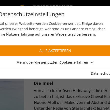
Datenschutzeinstellungen
Auf unserer Webseite werden Cookies verwendet. Einige davon
werden zwingend benötigt, während es uns andere ermöglichen,
Ihre Nutzererfahrung auf unserer Webseite zu verbessern.
ALLE AKZEPTIEREN
CHEVAL BLANC RANDH
Noonu Atoll
Mehr über die genutzten Cookies erfahren
Datenschut
BESCHREIBUNG
Die Insel
Von allen luxuriösen Hideaways, die der 
zu bieten hat, ist das exklusive Cheval Bl
Noonu Atoll der Malediven mit Abstand d
Unter der Regie von Stararchitekt Jean-M