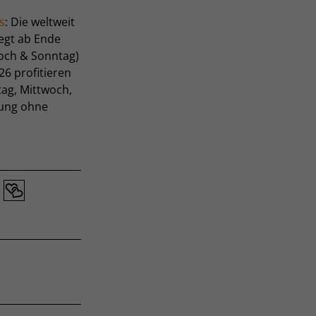
s
: Die weltweit
iegt ab Ende
och & Sonntag)
6 profitieren
tag, Mittwoch,
dung ohne