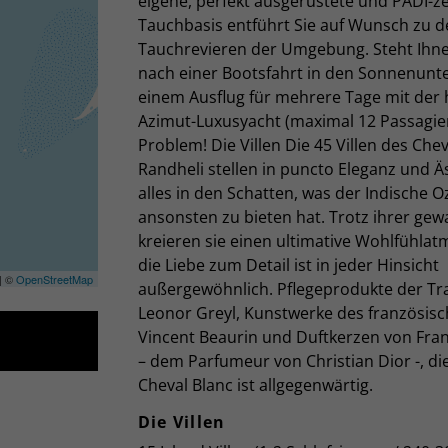
eigene, perfekt ausgerüstete und PADI-zer
Tauchbasis entführt Sie auf Wunsch zu 
Tauchrevieren der Umgebung. Steht Ihne
nach einer Bootsfahrt in den Sonnenunt
einem Ausflug für mehrere Tage mit der 
Azimut-Luxusyacht (maximal 12 Passagier
Problem! Die Villen Die 45 Villen des Chev
Randheli stellen in puncto Eleganz und Ä
alles in den Schatten, was der Indische 
ansonsten zu bieten hat. Trotz ihrer gew
kreieren sie einen ultimative Wohlfühla
die Liebe zum Detail ist in jeder Hinsicht
| ©
OpenStreetMap
außergewöhnlich. Pflegeprodukte der Tr
Leonor Greyl, Kunstwerke des französisc
Vincent Beaurin und Duftkerzen von Fr
– dem Parfumeur von Christian Dior -, die
Cheval Blanc ist allgegenwärtig.
Die Villen