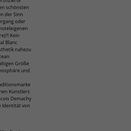
tifizierte
den schönsten
n der Sinn
ergang oder
hoteleigenen
e)?! Kein
al Blanc
sthetik nahezu
Ozean
altigen Größe
tmosphäre und
aditionsmarke
hen Künstlers
ancois Demachy
 Identität von