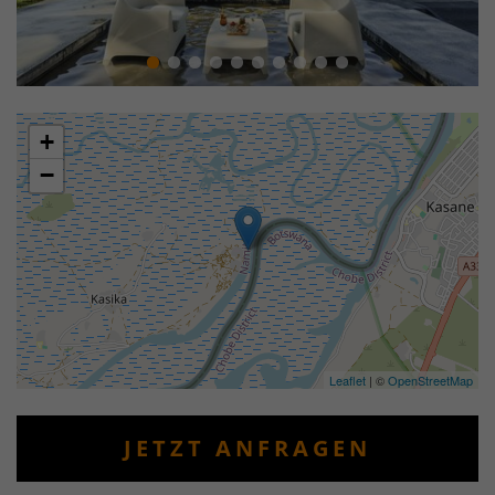
+
−
Leaflet
| ©
OpenStreetMap
JETZT ANFRAGEN