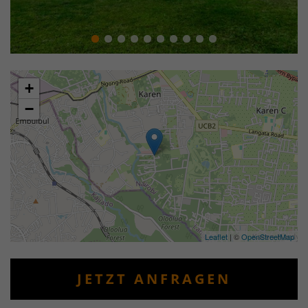
+
−
Leaflet
| ©
OpenStreetMap
JETZT ANFRAGEN