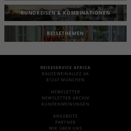
RUNDREISEN & KOMBINATIONEN
REISETHEMEN
REISESERVICE AFRICA
BAUSEWEINALLEE 4A
81247 MÜNCHEN
NEWSLETTER
NEWSLETTER ARCHIV
KUNDENMEINUNGEN
ANGEBOTE
PARTNER
WIR ÜBER UNS