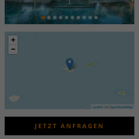
+
−
Leaflet
| ©
OpenStreetMap
JETZT ANFRAGEN