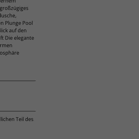
odernem
 großzügiges
dusche,
en Plunge Pool
lick auf den
ft Die elegante
armen
mosphäre
lichen Teil des