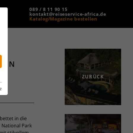
089 / 8 11 90 15
kontakt@reiseservice-africa.de
Katalog/Magazine bestellen
MAIN
ZURÜCK
z
bettet in die
 National Park
mit stilvollem