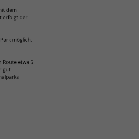
mit dem
 erfolgt der
 Park möglich.
h Route etwa 5
r gut
nalparks