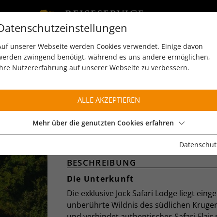
Datenschutzeinstellungen
Auf unserer Webseite werden Cookies verwendet. Einige davon
werden zwingend benötigt, während es uns andere ermöglichen,
Ihre Nutzererfahrung auf unserer Webseite zu verbessern.
ALLE AKZEPTIEREN
JOCK SAFARI LODGE 
JOCK
Mehr über die genutzten Cookies erfahren
Kruger Nationalpark
Datenschut
BESCHREIBUNG
Die Unterkunft
Die exklusive Jock Safari Lodge liegt einge
unberührte Wildnis des südlichen Kruger
und verbindet authentisches Safari-Flair 