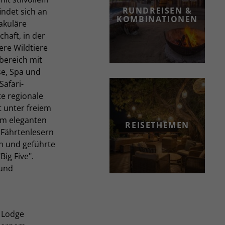
RUNDREISEN &
indet sich an
KOMBINATIONEN
akuläre
haft, in der
ere Wildtiere
bereich mit
se, Spa und
afari-
te regionale
t unter freiem
im eleganten
REISETHEMEN
 Fährtenlesern
en und geführte
ig Five".
 und
r Lodge