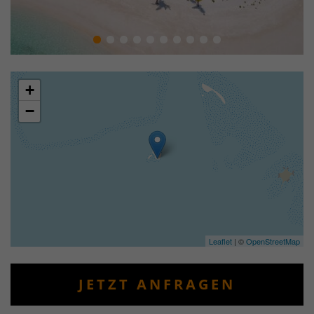
+
−
Leaflet
| ©
OpenStreetMap
JETZT ANFRAGEN