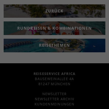
ZURÜCK
RUNDREISEN & KOMBINATIONEN
REISETHEMEN
REISESERVICE AFRICA
BAUSEWEINALLEE 4A
81247 MÜNCHEN
NEWSLETTER
NEWSLETTER ARCHIV
KUNDENMEINUNGEN