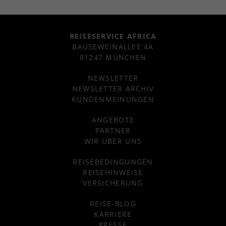
REISESERVICE AFRICA
BAUSEWEINALLEE 4A
81247 MÜNCHEN
NEWSLETTER
NEWSLETTER ARCHIV
KUNDENMEINUNGEN
ANGEBOTE
PARTNER
WIR ÜBER UNS
REISEBEDINGUNGEN
REISEHINWEISE
VERSICHERUNG
REISE-BLOG
KARRIERE
PRESSE