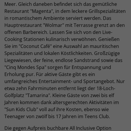
Meer. Gleich daneben befindet sich das gemütliche
Restaurant "Magenta", in dem leckere Grillspezialitäten
in romantischem Ambiente serviert werden. Das
Hauptrestaurant "Wolmar" mit Terrasse grenzt an den
offenen Barbereich. Lassen Sie sich von den Live-
Cooking Stationen kulinarisch verwöhnen. Genießen
Sie im "Coconut Café" eine Auswahl an mauritischen
Spezialitäten und lokalen Köstlichkeiten. Großzügige
Liegewiesen, der feine, endlose Sandstrand sowie das
"Cinq Mondes Spa" sorgen für Entspannung und
Erholung pur. Für aktive Gäste gibt es ein
umfangreiches Entertainment- und Sportangebot. Nur
etwa zehn Fahrminuten entfernt liegt der 18-Loch-
Golfplatz "Tamarina". Kleine Gäste von zwei bis elf
Jahren kommen dank altersgerechten Aktivitäten im
"Sun Kids Club" voll auf ihre Kosten, ebenso wie
Teenager von zwölf bis 17 Jahren im Teens Club.
Die gegen Aufpreis buchbare All Inclusive Option