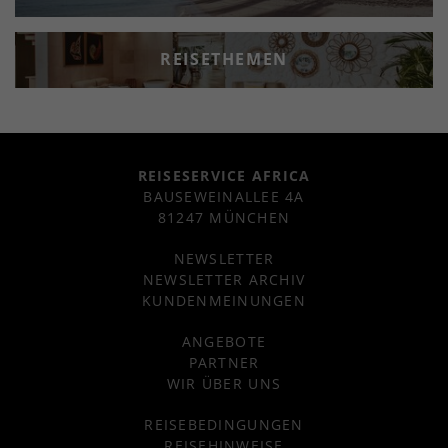
REISETHEMEN
REISESERVICE AFRICA
BAUSEWEINALLEE 4A
81247 MÜNCHEN
NEWSLETTER
NEWSLETTER ARCHIV
KUNDENMEINUNGEN
ANGEBOTE
PARTNER
WIR ÜBER UNS
REISEBEDINGUNGEN
REISEHINWEISE