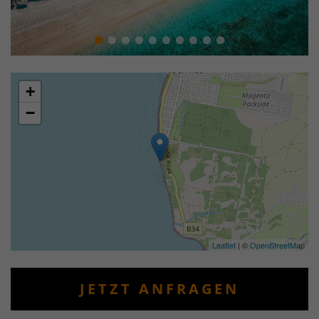
+
−
Leaflet
| ©
OpenStreetMap
JETZT ANFRAGEN