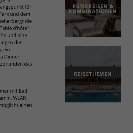
RUNDREISEN &
gangspunkt für
KOMBINATIONEN
 Park und dem
eherbergt die
Table d‘hôte"
che und eine
tungen der
, ein
ma Dinner
nze runden das
REISETHEMEN
mmer mit Bad,
Kamin, WLAN,
möglicht einen