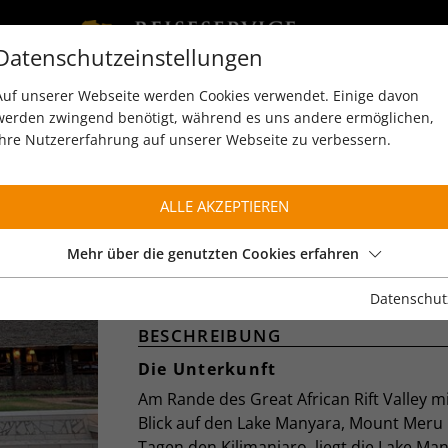
Datenschutzeinstellungen
Auf unserer Webseite werden Cookies verwendet. Einige davon
werden zwingend benötigt, während es uns andere ermöglichen,
Ihre Nutzererfahrung auf unserer Webseite zu verbessern.
ALLE AKZEPTIEREN
LAKE MANYARA KILI
LODGE
Mehr über die genutzten Cookies erfahren
Lake Manyara
Datenschut
BESCHREIBUNG
Die Unterkunft
Am Rande des Great African Rift Valley m
Blick auf den Lake Manyara, Mount Meru 
Tagen den Kilimanjaro, liegt die Lake Ma