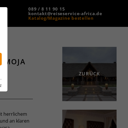
089 / 8 11 90 15
kontakt@reiseservice-africa.de
Katalog/Magazine bestellen
MAMOJA
ZURÜCK
z
it herrlichem
und an klaren
nyara