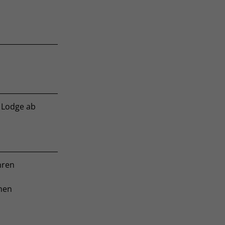
 Lodge ab
hren
nen