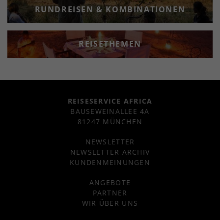
RUNDREISEN & KOMBINATIONEN
REISETHEMEN
REISESERVICE AFRICA
BAUSEWEINALLEE 4A
81247 MÜNCHEN
NEWSLETTER
NEWSLETTER ARCHIV
KUNDENMEINUNGEN
ANGEBOTE
PARTNER
WIR ÜBER UNS