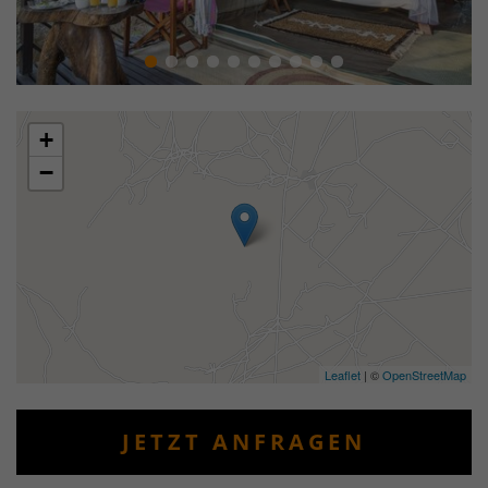
+
−
Leaflet
| ©
OpenStreetMap
JETZT ANFRAGEN