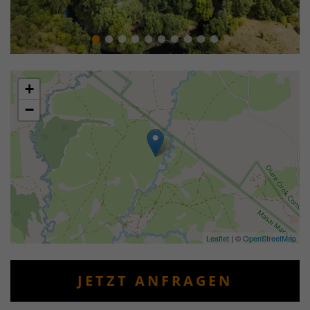
+
−
Leaflet
| ©
OpenStreetMap
JETZT ANFRAGEN