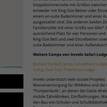
Doppelzimmerzelte mit Größen zwischen
entweder mit King-Size Betten oder Einz
einem en-suite Badezimmer und einer 
ausgestattet sind. Die anderen beiden Ze
Familienzelte mit einer Größe von 60m². 
ausreichend Platz für vier Personen und
King-Size Bett und zwei Einzelbetten sow
suite Badezimmer und einer Außendusch
Weitere Camps von Imvelo Safari Lodge
Bomani Tented Camp
,
Camelthorn Lodg
| ©
OpenStreetMap
Camp
,
Tum Tum Treehouse Lodge
Imvelo unterstützt viele soziale Projekte,
Wasserversorgung für Wildtiere und die 
"Pumpenläufe", an denen die Gäste direkt 
mobile Zahnkliniken, Dorfbohrungen, W
den Bau von Schulen und Schulbibliothe