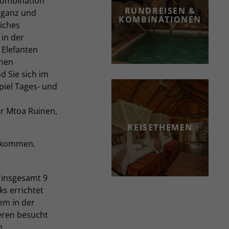
 Kombination
RUNDREISEN &
leganz und
KOMBINATIONEN
iches
 in der
 Elefanten
amen
 Sie sich im
piel Tages- und
r Mtoa Ruinen,
REISETHEMEN
llkommen.
 insgesamt 9
ks errichtet
lem in der
ieren besucht
m