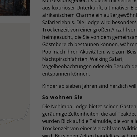
Konzessionsgebiet. Es bietet mit seiner
aus luxuriöser Unterkunft, ultimativer E
afrikanischem Charme ein außergewöhnl
Safarierlebnis. Die Lodge wird besonders
Trockenzeit von einer großen Anzahl von
heimgesucht, die Sie von dem gemeins
Gästebereich bestaunen können, während
Pool nach Ihren Aktivitäten, wie zum Beis
Nachtpirschfahrten, Walking Safari,
Vogelbeobachtungen oder ein Besuch de
entspannen können.
Kinder ab sieben Jahren sind herzlich wi
So wohnen Sie
Die Nehimba Lodge bietet seinen Gästen
geräumige Zelteinheiten, die auf Teakdec
wurden Blick auf die Talmulde, die vor al
Trockenzeit von einer Vielzahl von Wildt
wird. Bei sieben Zelten handelt es sich u