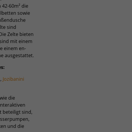
 42-60m² die
elbetten sowie
Außendusche
lte sind
Die Zelte bieten
 sind mit einem
ie einem en-
e ausgestattet.
s:
e
,
Jozibanini
 wie die
interaktiven
beteiligt sind,
asserpumpen,
ken und die