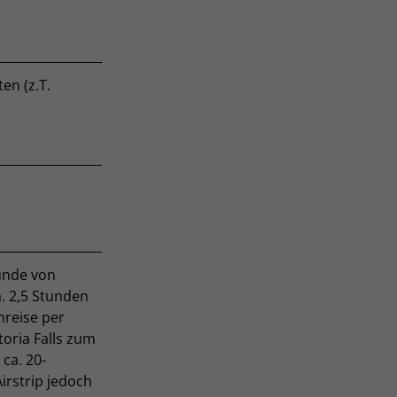
en (z.T.
tunde von
a. 2,5 Stunden
nreise per
toria Falls zum
 ca. 20-
irstrip jedoch