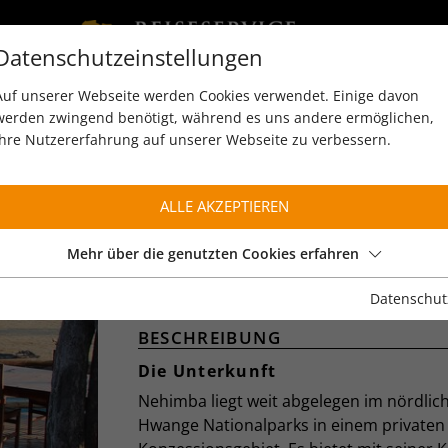
Datenschutzeinstellungen
Auf unserer Webseite werden Cookies verwendet. Einige davon
werden zwingend benötigt, während es uns andere ermöglichen,
Ihre Nutzererfahrung auf unserer Webseite zu verbessern.
ALLE AKZEPTIEREN
NEHIMBA LODGE
Imvelo Safari Lodges
Mehr über die genutzten Cookies erfahren
Hwange Nationalpark
Datenschut
BESCHREIBUNG
Die Unterkunft
Nehimba liegt weit abgelegen im nördlich
Hwange Nationalparks in einem privaten