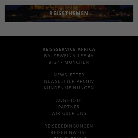
REISETHEMEN
REISESERVICE AFRICA
BAUSEWEINALLEE 4A
81247 MÜNCHEN
NEWSLETTER
NEWSLETTER ARCHIV
KUNDENMEINUNGEN
ANGEBOTE
PARTNER
WIR ÜBER UNS
REISEBEDINGUNGEN
REISEHINWEISE