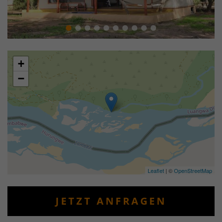
+
−
Leaflet
| ©
OpenStreetMap
JETZT ANFRAGEN