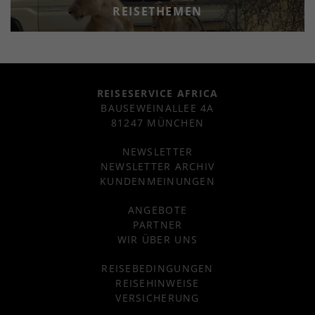
REISETHEMEN
REISESERVICE AFRICA
BAUSEWEINALLEE 4A
81247 MÜNCHEN
NEWSLETTER
NEWSLETTER ARCHIV
KUNDENMEINUNGEN
ANGEBOTE
PARTNER
WIR ÜBER UNS
REISEBEDINGUNGEN
REISEHINWEISE
VERSICHERUNG