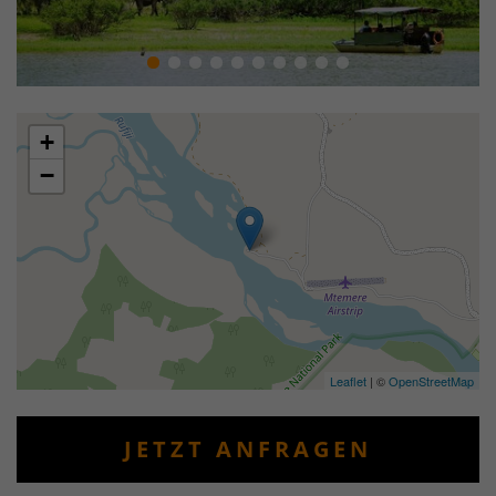
+
−
Leaflet
| ©
OpenStreetMap
JETZT ANFRAGEN