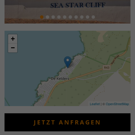
+
−
Leaflet
| ©
OpenStreetMap
JETZT ANFRAGEN