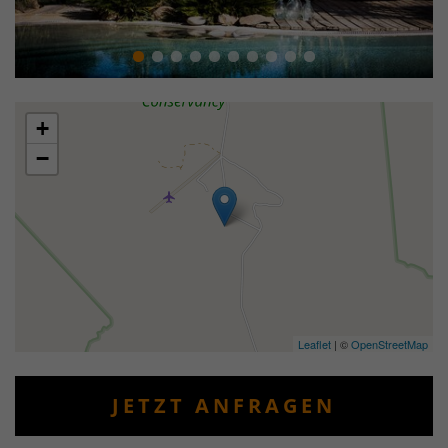
+
−
Leaflet
| ©
OpenStreetMap
JETZT ANFRAGEN