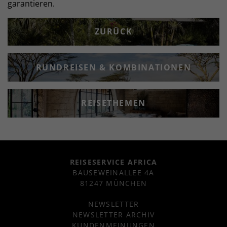
garantieren.
ZURÜCK
RUNDREISEN & KOMBINATIONEN
REISETHEMEN
REISESERVICE AFRICA
BAUSEWEINALLEE 4A
81247 MÜNCHEN
NEWSLETTER
NEWSLETTER ARCHIV
KUNDENMEINUNGEN