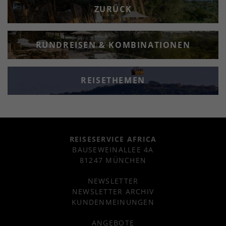
ZURÜCK
RUNDREISEN & KOMBINATIONEN
REISETHEMEN
REISESERVICE AFRICA
BAUSEWEINALLEE 4A
81247 MÜNCHEN
NEWSLETTER
NEWSLETTER ARCHIV
KUNDENMEINUNGEN
ANGEBOTE