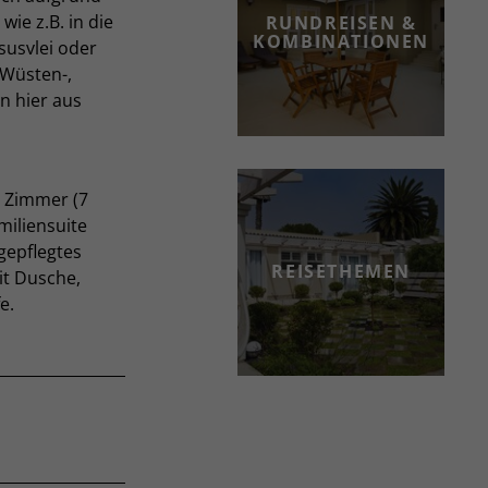
wie z.B. in die
RUNDREISEN &
KOMBINATIONEN
usvlei oder
 Wüsten-,
n hier aus
n Zimmer (7
miliensuite
gepflegtes
REISETHEMEN
it Dusche,
e.