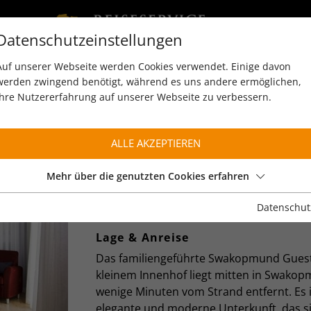
Datenschutzeinstellungen
Auf unserer Webseite werden Cookies verwendet. Einige davon
werden zwingend benötigt, während es uns andere ermöglichen,
Ihre Nutzererfahrung auf unserer Webseite zu verbessern.
ALLE AKZEPTIEREN
SWAKOPMUND GUEST
Swakopmund
Mehr über die genutzten Cookies erfahren
Datenschut
BESCHREIBUNG
Lage & Anreise
Das familiengeführte Swakopmund Gues
kleinem Innenhof liegt mitten in Swakop
wenige Minuten vom Strand entfernt. Es i
elegante und moderne Unterkunft, das s