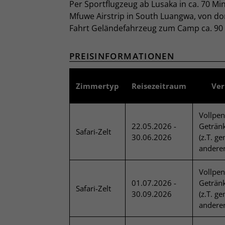
Per Sportflugzeug ab Lusaka in ca. 70 M
Mfuwe Airstrip in South Luangwa, von dor
Fahrt Geländefahrzeug zum Camp ca. 90
PREISINFORMATIONEN
Zimmertyp
Reisezeitraum
Ver
Vollpen
22.05.2026 -
Getränk
Safari-Zelt
30.06.2026
(z.T. g
andere
Vollpen
01.07.2026 -
Getränk
Safari-Zelt
30.09.2026
(z.T. g
andere