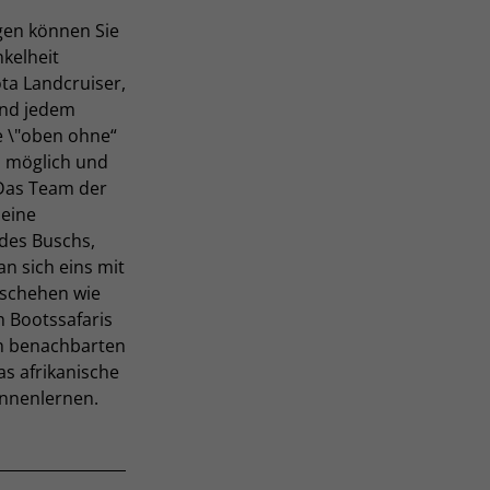
en können Sie
kelheit
ta Landcruiser,
 und jedem
e \"oben ohne“
ls möglich und
 Das Team der
 eine
 des Buschs,
an sich eins mit
schehen wie
h Bootssafaris
In benachbarten
s afrikanische
ennenlernen.