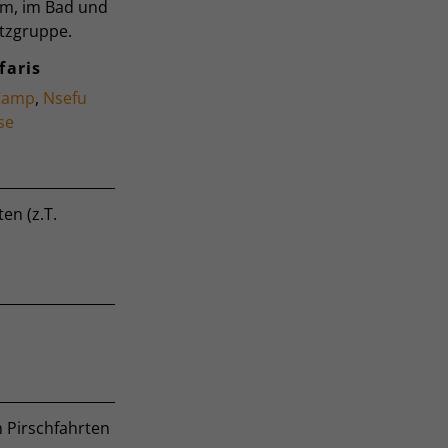
um, im Bad und
itzgruppe.
faris
Camp
,
Nsefu
se
en (z.T.
m Pirschfahrten