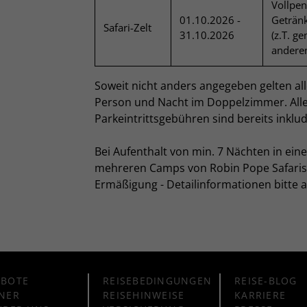
Vollpen
01.10.2026 -
Getränk
Safari-Zelt
31.10.2026
(z.T. g
andere
Soweit nicht anders angegeben gelten all
Person und Nacht im Doppelzimmer. All
Parkeintrittsgebühren sind bereits inklud
Bei Aufenthalt von min. 7 Nächten in ei
mehreren Camps von Robin Pope Safaris 
Ermäßigung - Detailinformationen bitte 
EBOTE
REISEBEDINGUNGEN
REISE-BLOG
NER
REISEHINWEISE
KARRIERE