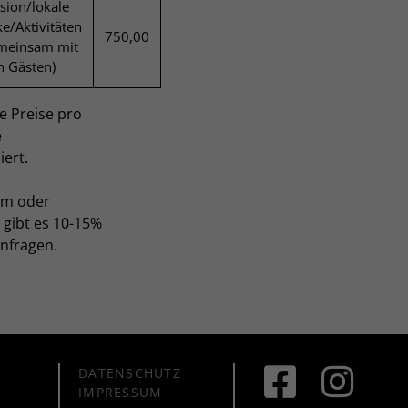
sion/lokale
e/Aktivitäten
750,00
emeinsam mit
n Gästen)
e Preise pro
e
iert.
nem oder
gibt es 10-15%
anfragen.
DATENSCHUTZ
IMPRESSUM