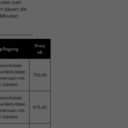
inuten zum
t dauert die
 Minuten.
Preis
pflegung
ab
sion/lokale
e/Aktivitäten
750,00
emeinsam mit
n Gästen)
sion/lokale
e/Aktivitäten
975,00
emeinsam mit
n Gästen)