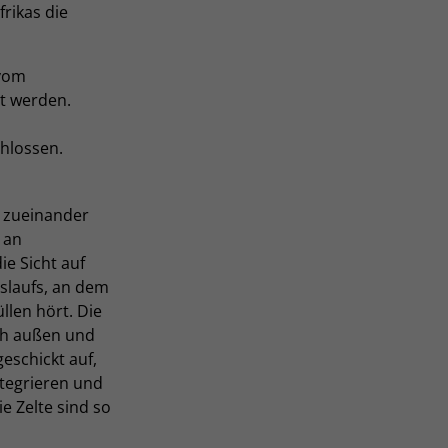
rikas die
 vom
t werden.
chlossen.
d zueinander
 an
ie Sicht auf
slaufs, an dem
llen hört. Die
ch außen und
eschickt auf,
ntegrieren und
e Zelte sind so