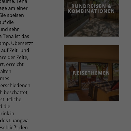
bäume. Tena
RUNDREISEN &
age am einer
KOMBINATIONEN
Sie speisen
auf die
 und sehr
 Tena ist das
Camp. Übersetzt
auf Zeit" und
äre der Zelte,
t, erreicht
alten
REISETHEMEN
umes
verschiedenen
h beschattet,
. Etliche
d die
rink in
 des Luangwa
schließt den