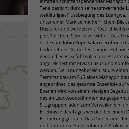
inmitten schattenspendender Mahagoni
Tena besticht durch seine umwerfende L
weitläufigen Flussbiegung des Luangwa. 
unter einer Markise mit herrlichem Blick 
Flussufer und werden mit Köstlichkeiten
persönlichem Service verwöhnt. Das Tena
erste von Robin Pope Safaris eröffnete 
bedeutet der Name des Camps "Zuhause 
genau dieses Gefühl soll in der Privatsph
angereichert mit etwas Luxus und Komfor
werden. Der Loungebereich ist um einen 
Termitenbau am Fuß eines Mahagoniba
angeordnet; das gesamte Ensemble auf 
Ebenen wird von einem riesigen Segeltuc
das an Leadwoodstämmen aufgespannt ist
Sitzgruppen laden zum Verweilen ein, un
Erlebnisse des Tages werden bei einem D
Erinnerung gerufen. Das Dinner am Ufer
und unter dem Sternenhimmel Afrikas be