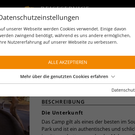
Datenschutzeinstellungen
Auf unserer Webseite werden Cookies verwendet. Einige davon
werden zwingend benötigt, während es uns andere ermöglichen,
Ihre Nutzererfahrung auf unserer Webseite zu verbessern.
ALLE AKZEPTIEREN
TENA TENA CAMP
Robin Pope Safaris
Mehr über die genutzten Cookies erfahren
South Luangwa
Datenschut
BESCHREIBUNG
Die Unterkunft
Das Camp gilt als eines der besten im S
Park und ist ein authentisches und schli