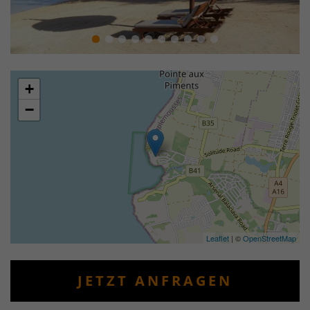
+
−
Leaflet
| ©
OpenStreetMap
JETZT ANFRAGEN