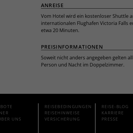
ANREISE
Vom Hotel wird ein kostenloser Shuttle 
internationalen Flughafen Victoria Falls e
etwa 20 Minuten.
PREISINFORMATIONEN
Soweit nicht anders angegeben gelten all
Person und Nacht im Doppelzimmer.
EBOTE
REISEBEDINGUNGEN
REISE-BLOG
NER
REISEHINWEISE
KARRIERE
ÜBER UNS
VERSICHERUNG
PRESSE