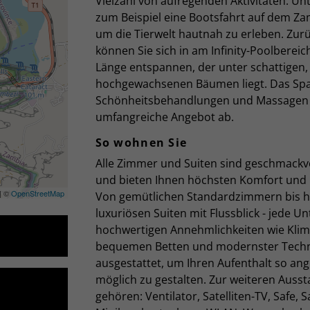
Vielzahl von aufregenden Aktivitäten. U
zum Beispiel eine Bootsfahrt auf dem Za
um die Tierwelt hautnah zu erleben. Zur
können Sie sich in am Infinity-Poolbereic
Länge entspannen, der unter schattigen,
hochgewachsenen Bäumen liegt. Das Spa
Schönheitsbehandlungen und Massagen 
umfangreiche Angebot ab.
So wohnen Sie
Alle Zimmer und Suiten sind geschmackvo
und bieten Ihnen höchsten Komfort und
| ©
OpenStreetMap
Von gemütlichen Standardzimmern bis h
luxuriösen Suiten mit Flussblick - jede Un
hochwertigen Annehmlichkeiten wie Klim
bequemen Betten und modernster Techn
ausgestattet, um Ihren Aufenthalt so a
möglich zu gestalten. Zur weiteren Ausst
gehören: Ventilator, Satelliten-TV, Safe, S