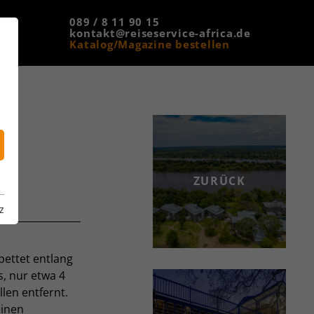
089 / 8 11 90 15
kontakt@reiseservice-africa.de
Katalog/Magazine bestellen
EL
ZURÜCK
z
bettet entlang
, nur etwa 4
len entfernt.
einen