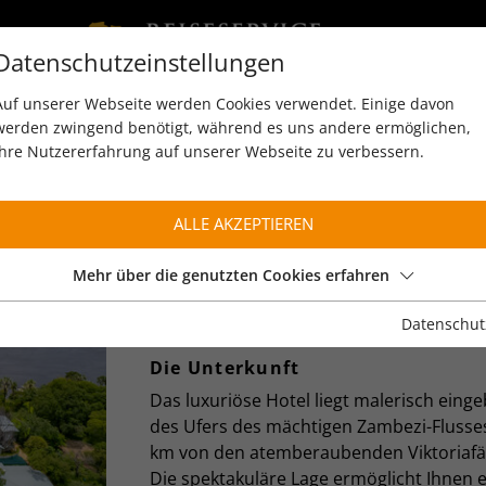
Datenschutzeinstellungen
Auf unserer Webseite werden Cookies verwendet. Einige davon
werden zwingend benötigt, während es uns andere ermöglichen,
Ihre Nutzererfahrung auf unserer Webseite zu verbessern.
ALLE AKZEPTIEREN
THE PALM RIVER HOT
Victoria Falls
Mehr über die genutzten Cookies erfahren
Datenschut
BESCHREIBUNG
Die Unterkunft
Das luxuriöse Hotel liegt malerisch einge
des Ufers des mächtigen Zambezi-Flusses
km von den atemberaubenden Viktoriafäl
Die spektakuläre Lage ermöglicht Ihnen 