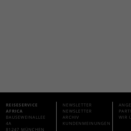
REISESERVICE
NEWSLETTER
ANG
AFRICA
NEWSLETTER
PART
BAUSEWEINALLEE
ARCHIV
WIR 
4A
KUNDENMEINUNGEN
81247 MÜNCHEN