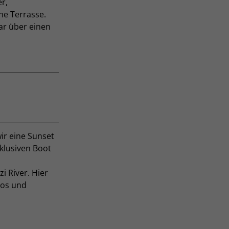
r,
ne Terrasse.
gar über einen
ir eine Sunset
xklusiven Boot
i River. Hier
pos und