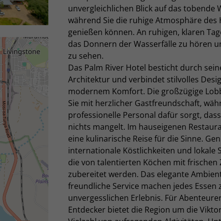
unvergleichlichen Blick auf das tobende 
während Sie die ruhige Atmosphäre des 
genießen können. An ruhigen, klaren Tage
das Donnern der Wasserfälle zu hören un
zu sehen.
Das Palm River Hotel besticht durch sein
Architektur und verbindet stilvolles Desi
modernem Komfort. Die großzügige Lob
Sie mit herzlicher Gastfreundschaft, wä
professionelle Personal dafür sorgt, dass
nichts mangelt. Im hauseigenen Restaura
eine kulinarische Reise für die Sinne. Ge
internationale Köstlichkeiten und lokale S
die von talentierten Köchen mit frischen
zubereitet werden. Das elegante Ambien
freundliche Service machen jedes Essen 
unvergesslichen Erlebnis. Für Abenteure
Entdecker bietet die Region um die Viktor