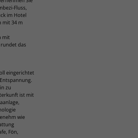
nternehmen Sie
mbezi-Fluss,
ück im Hotel
h mit 34 m
 mit
rundet das
ll eingerichtet
 Entspannung.
in zu
terkunft ist mit
aanlage,
ologie
ngenehm wie
attung
afe, Fön,