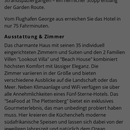
Strandspaziergängen – ein herrlicher Stopp entlang
der Garden Route.
Vom Flughafen George aus erreichen Sie das Hotel in
nur 75 Fahrminuten.
Ausstattung & Zimmer
Das charmante Haus mit seinen 35 individuell
eingerichteten Zimmern und Suiten und den 2 Familien
Villen "Lookout Villa" und "Beach House" kombiniert
höchsten Komfort mit lässiger Eleganz. Die
Zimmer variieren in der Größe und bieten
verschiedene Ausblicke auf die Landschaft oder das
Meer. Neben Klimaanlage und WiFi verfügen sie über
alle Annehmlichkeiten eines Fünf-Sterne-Hotels. Das
"SeaFood at The Plettenberg" bietet ein exklusives
Gourmeterlebnis, das man unbedingt probiert haben
muss. Hier kreieren die Küchenchefs moderne
südafrikanische Speisen und lassen sich dabei von der
jeweiligen Jahreszeit und natürlich dem Ozean