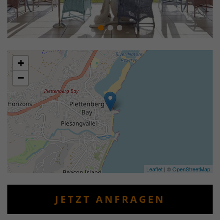
+
−
Leaflet
| ©
OpenStreetMap
JETZT ANFRAGEN