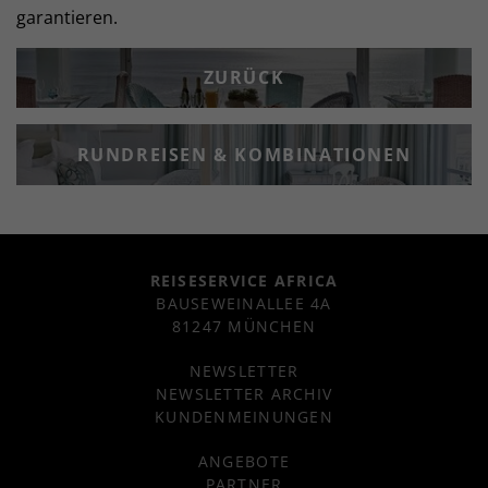
garantieren.
ZURÜCK
RUNDREISEN & KOMBINATIONEN
REISESERVICE AFRICA
BAUSEWEINALLEE 4A
81247 MÜNCHEN
NEWSLETTER
NEWSLETTER ARCHIV
KUNDENMEINUNGEN
ANGEBOTE
PARTNER