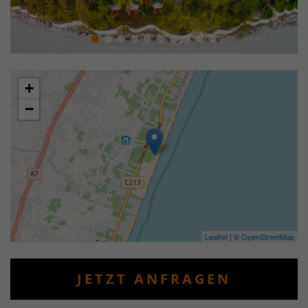
+
−
Leaflet
| ©
OpenStreetMap
JETZT ANFRAGEN