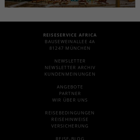
REISESERVICE AFRICA
BAUSEWEINALLEE 4A
81247 MÜNCHEN
NEWSLETTER
NEWSLETTER ARCHIV
KUNDENMEINUNGEN
ANGEBOTE
PARTNER
WIR ÜBER UNS
REISEBEDINGUNGEN
REISEHINWEISE
VERSICHERUNG
REISE-BLOG