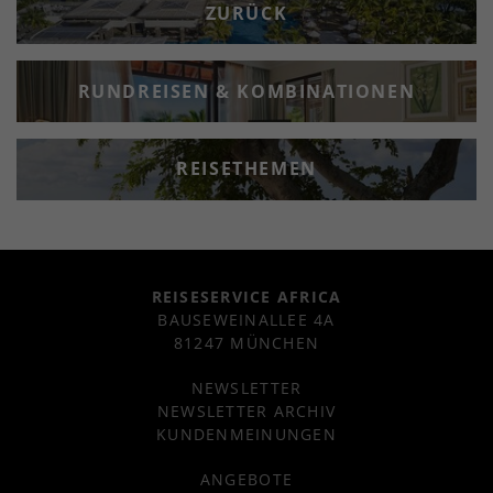
ZURÜCK
RUNDREISEN & KOMBINATIONEN
REISETHEMEN
REISESERVICE AFRICA
BAUSEWEINALLEE 4A
81247 MÜNCHEN
NEWSLETTER
NEWSLETTER ARCHIV
KUNDENMEINUNGEN
ANGEBOTE