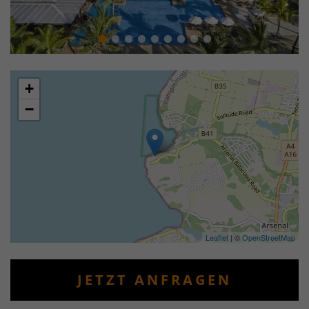
+
−
Leaflet
| ©
OpenStreetMap
JETZT ANFRAGEN