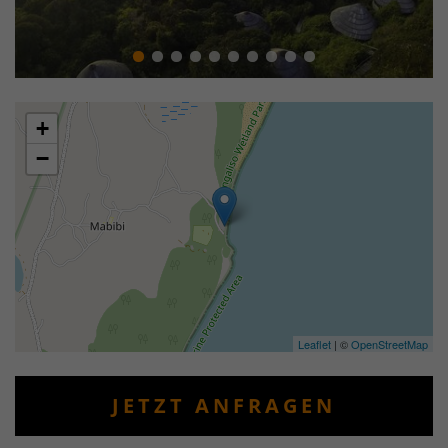
+
−
Leaflet
| ©
OpenStreetMap
JETZT ANFRAGEN