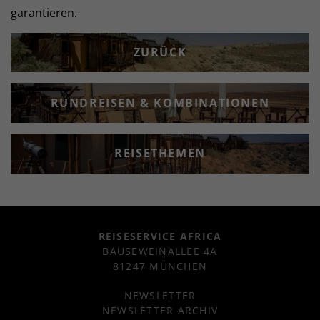
garantieren.
ZURÜCK
RUNDREISEN & KOMBINATIONEN
REISETHEMEN
REISESERVICE AFRICA
BAUSEWEINALLEE 4A
81247 MÜNCHEN
NEWSLETTER
NEWSLETTER ARCHIV