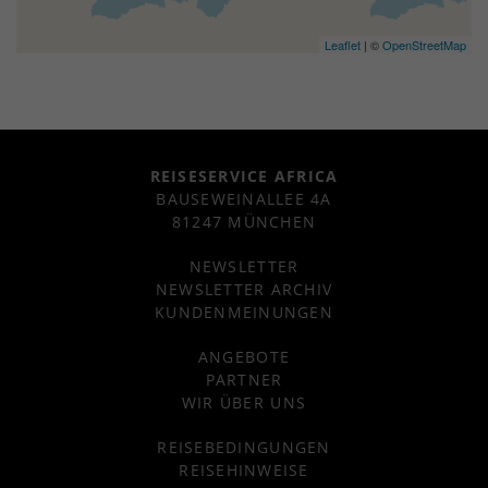
Leaflet
| ©
OpenStreetMap
REISESERVICE AFRICA
BAUSEWEINALLEE 4A
81247 MÜNCHEN
NEWSLETTER
NEWSLETTER ARCHIV
KUNDENMEINUNGEN
ANGEBOTE
PARTNER
WIR ÜBER UNS
REISEBEDINGUNGEN
REISEHINWEISE