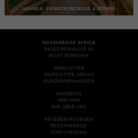
UGANDA, PRIVATRUNDREISE 4 STERNE
REISESERVICE AFRICA
BAUSEWEINALLEE 4A
81247 MÜNCHEN
NEWSLETTER
NEWSLETTER ARCHIV
KUNDENMEINUNGEN
ANGEBOTE
PARTNER
WIR ÜBER UNS
REISEBEDINGUNGEN
REISEHINWEISE
VERSICHERUNG