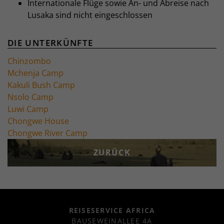
Internationale Flüge sowie An- und Abreise nach
Lusaka sind nicht eingeschlossen
DIE UNTERKÜNFTE
Chinzombo
Mchenja Camp
Kakuli Bush Camp
Nsolo Camp
Luwi Camp
Chongwe House
Chongwe River Camp
ZURÜCK
REISESERVICE AFRICA
BAUSEWEINALLEE 4A