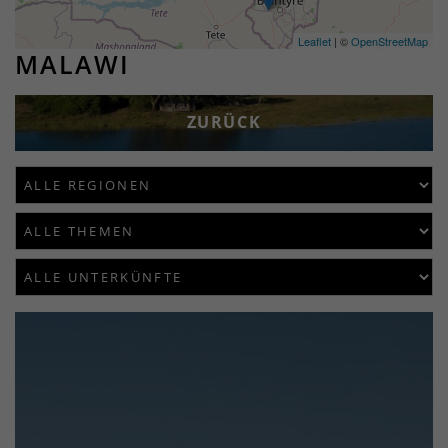
Leaflet
| ©
OpenStreetMap
MALAWI
ZURÜCK