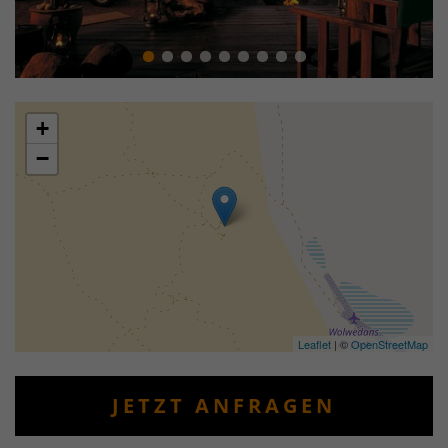
+
−
Leaflet
| ©
OpenStreetMap
JETZT ANFRAGEN