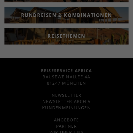
RUNDREISEN & KOMBINATIONEN
REISETHEMEN
REISESERVICE AFRICA
BAUSEWEINALLEE 4A
81247 MÜNCHEN
NEWSLETTER
NEWSLETTER ARCHIV
KUNDENMEINUNGEN
ANGEBOTE
PARTNER
WIR ÜBER UNS