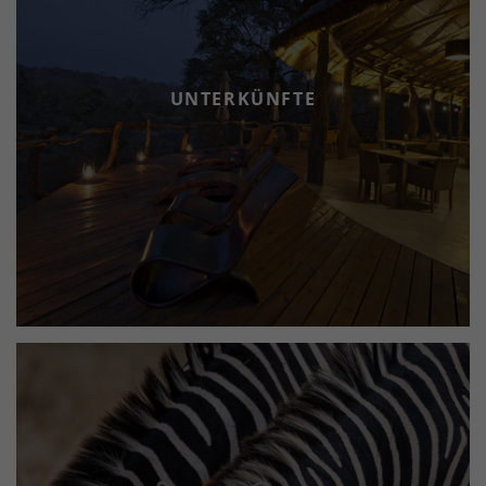
feinsten Sand, klares Wasser und atemberaubende
Sonnenuntergänge über dem See. Nach Jahren der
Wilderei im Majete Reservat haben die Wildtiere hier
wieder eine sichere Heimat gefunden. Heute können
UNTERKÜNFTE
Sie in diesem wenig besuchten Safarigebiet sogar
wieder die “Big Five“ bestaunen. Lassen Sie Ihre
Erlebnisse im Busch bei einem BBQ und einem Glas
Wein am Malawi See Revue passieren. Wir laden Sie ein,
dieses faszinierende Land mit uns zu entdecken.
Unsere Experten freuen sich darauf, Ihre ganz
persönliche Traumreise zusammenzustellen.