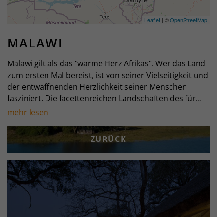
Leaflet
| ©
OpenStreetMap
MALAWI
Malawi gilt als das “warme Herz Afrikas“. Wer das Land
zum ersten Mal bereist, ist von seiner Vielseitigkeit und
der entwaffnenden Herzlichkeit seiner Menschen
fasziniert. Die facettenreichen Landschaften des für
afrikanische Verhältnisse dicht besiedelten, aber
mehr lesen
touristisch kaum erschlossenen Malawi begeistern mit
sanften Hügeln, dichten Pinienwäldern und
ZURÜCK
Teeplantagen. Das Steppengras der weiten Ebenen
bietet einen farbenprächtigen Kontrast zum grün-blau
glitzernden Lake Malawi - dem “See der Sterne“. Der
mit 24.000 km² gigantische See bietet über 450
verschiedenen Fischarten eine Heimat und ist bei
Schnorchlern ebenso wie bei Tauchern gleichermaßen
beliebt. Die Strände des Lake Malawi verheißen