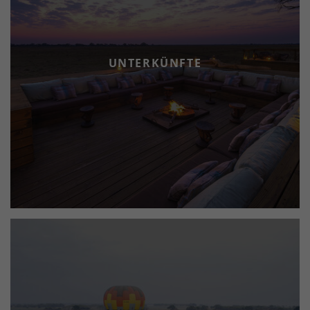
oder bei Ausflügen mit dem Kanu bzw. dem Motorboot
entdecken. Natürlich ist ein Urlaub in Sambia nicht
komplett ohne einen Abstecher zu einem der
imposantesten Wasserfälle unserer Erde - den
UNTERKÜNFTE
Viktoriafällen – oder wie die Einheimischen sie nennen:
“Mosi-oa-Tunya“, was übersetzt “Donnernder Rauch“
bedeutet. Die Viktoriafälle markieren zu gleich auch die
Landesgrenze zu Simbabwe. Für Gäste, die der Wildnis
einmal besonders nahekommen wollen, halten wir mit
unseren Wandersafaris ein ganz besonderes Erlebnis
bereit. Da Sie zu Fuß unterwegs sind, können Sie Flora
und Fauna aus einem besonders reizvollen Blickwinkel
bestaunen. Ein Sundowner im Busch ist ein Erlebnis,
das Sie nie vergessen werden.