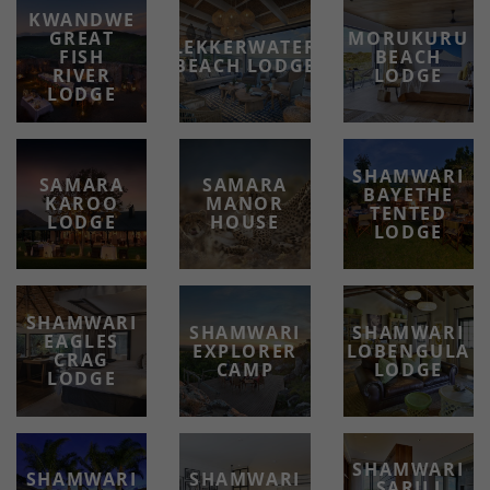
KWANDWE
GREAT
MORUKURU
LEKKERWATER
FISH
BEACH
BEACH LODGE
RIVER
LODGE
LODGE
SHAMWARI
SAMARA
SAMARA
BAYETHE
KAROO
MANOR
TENTED
LODGE
HOUSE
LODGE
SHAMWARI
SHAMWARI
SHAMWARI
EAGLES
EXPLORER
LOBENGULA
CRAG
CAMP
LODGE
LODGE
SHAMWARI
SHAMWARI
SHAMWARI
SARILI