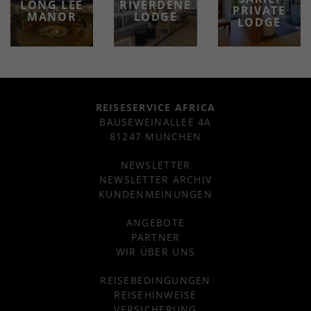
LONG LEE
RIVERDENE
PRIVATE
MANOR
LODGE
LODGE
REISESERVICE AFRICA
BAUSEWEINALLEE 4A
81247 MÜNCHEN
NEWSLETTER
NEWSLETTER ARCHIV
KUNDENMEINUNGEN
ANGEBOTE
PARTNER
WIR ÜBER UNS
REISEBEDINGUNGEN
REISEHINWEISE
VERSICHERUNG